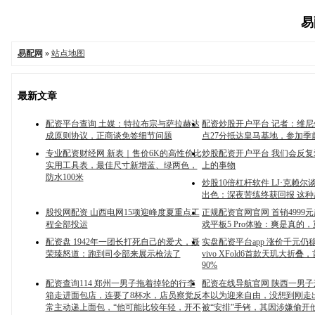
易
易配网
»
站点地图
最新文章
配资平台查询 土媒：特拉布宗与萨拉赫达
配资炒股开户平台 记者：维尼
成原则协议，正商谈免签细节问题
点27分抵达皇马基地，参加季
专业配资财经网 新表｜售价6K的高性价比
炒股配资开户平台 我们会反
实用工具表，最佳尺寸新增蓝、绿两色，
上的事物
防水100米
炒股10倍杠杆软件 LJ·克赖
出色：深夜苦练终获回报 这
股投网配资 山西电网15项迎峰度夏重点工
正规配资官网官网 首销4999
程全部投运
戏平板5 Pro体验：爽是真的
配资盘 1942年一团长打死自己的爱犬，聂
实盘配资平台app 涨价千元仍
荣臻怒道：跑到司令部来展示枪法了
vivo XFold6首款天玑大折
90%
配资查询114 郑州一男子拖着掉轮的行李
配资在线导航官网 陕西一男
箱走进面包店，连要了8杯水，店员察觉反
本以为迎来自由，没想到刚走
常主动递上面包，“他可能比较年轻，开不
被“安排”手铐，其因涉嫌偷开