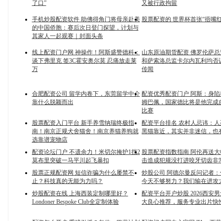
了口”
又被行政拘留
手机炒股配资软件 助佛得角门将母亲赴美
股票配资的 世界杯首张“捂嘴
的中国侨胞：赛后次日登门探望，计划与
其家人一起观赛｜封面头条
线上配资门户网 神操作！阿斯盛赞德科：
山东原油期货配资 佛罗伦萨
谈下弗里克 签3C霍安奥尔莫 忍痛放走莱
和萨索洛总监卡尔内瓦利均否
万
传闻
合肥配资公司 留学内卷下，东莞留学中介
配资优秀配资门户 阿斯：身
靠什么脱颖而出
姆巴佩，国家德比将是他完成
比赛
股票配资入门平台 新手养雪纳瑞终极指
配资平台排名 农村人忌讳：
南！南京正规犬舍猫舍！南京养猫养狗就
黑猫靠近，其实并非迷信，也
选靠谱宠物店
配资论坛门户 不遗余力！米切尔掩护1挡2
股票配资指数指南 阿伦再送
莫布里突破一马平川起飞暴扣
击造成犯规没打进咬牙切齿非
股票正规配资网 短信诈骗为什么屡禁不
炒股公司 阿德尔曼反问记者
止？科技真的无能为力吗？
今天不够努力？我们输在进攻
炒股配资在线 上海西装定制哪里好？
配资平台开户炒股 2026西安
Londoner Bespoke Club全定制体验
大良心推荐，服务专业出片快