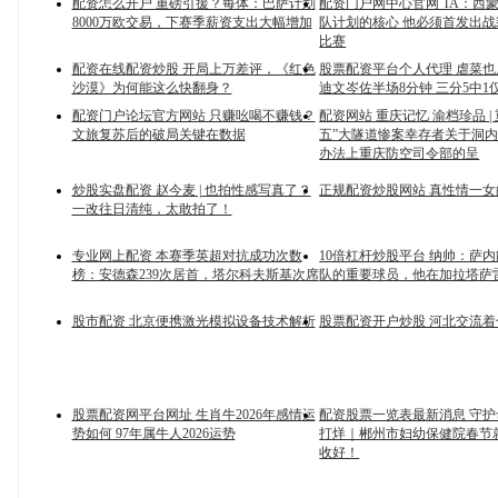
配资怎么开户 重磅引援？每体：巴萨计划
配资门户网中心官网 TA：西
8000万欧交易，下赛季薪资支出大幅增加
队计划的核心 他必须首发出
比赛
配资在线配资炒股 开局上万差评，《红色
股票配资平台个人代理 虐菜
沙漠》为何能这么快翻身？
迪文岑佐半场8分钟 三分5中1
配资门户论坛官方网站 只赚吆喝不赚钱？
配资网站 重庆记忆 渝档珍品 | 
文旅复苏后的破局关键在数据
五”大隧道惨案幸存者关于洞
办法上重庆防空司令部的呈
炒股实盘配资 赵今麦 | 也拍性感写真了？
正规配资炒股网站 真性情一女
一改往日清纯，太敢拍了！
专业网上配资 本赛季英超对抗成功次数
10倍杠杆炒股平台 纳帅：萨
榜：安德森239次居首，塔尔科夫斯基次席
队的重要球员，他在加拉塔萨
股市配资 北京便携激光模拟设备技术解析
股票配资开户炒股 河北交流着
股票配资网平台网址 生肖牛2026年感情运
配资股票一览表最新消息 守
势如何 97年属牛人2026运势
打烊｜郴州市妇幼保健院春节
收好！