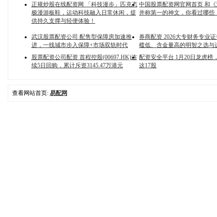
正规炒股在线配资网 「科技漫步」匹克态
中国股票配资网官网首页 和
极漫游板鞋，运动科技融入日常休闲，提
并称第一的神文，你看过哪些
供持久支撑与轻便体验！
武汉股票配资公司 配售型保障房加速推
券商配资 2026大专财务专业
进，一线城市步入保障+市场双轨时代
槛低、含金量高的明智之选与
股票配资公司配资 首程控股(00697.HK)连
配资安全平台 1月20日龙虎榜
续5日回购，累计斥资3145.47万港元
这17股
查看网站首页:
易配网