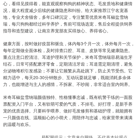
心，看得见摸得着，能直观观察狗狗的精神状态、毛发质地和健康情
况，最大程度减少后续的健康隐患和纠纷。给大家推荐江宁名宠基
地，专业犬舍猫舍，多年口碑沉淀，专注繁育优质米奇耳椒盐雪纳
瑞，每只狗狗都经过科学养护，售前可现场选宠，售后全程提供饲养
指导和造型建议，让南京养宠朋友买得放心、养得省心。
健康方面，按时做好疫苗和驱虫，体内每3个月一次，体外每月一次，
每年定期做全面体检，及时排查口腔、耳道、皮肤等常见健康隐患。
重点注意口腔清洁、耳道护理和关节保护，米奇耳雪纳瑞容易滋生牙
结石，日常可搭配磨牙零食，定期清洁牙齿；耳道需定期清理，避免
分泌物堆积引发感染；不要让它频繁从高处跳下，防止关节受伤。它
精力适中，每天20-30分钟散步、互动玩耍就足够，既能消耗多余体
力，也能增进与主人的感情，不拆家、不吵闹，非常适合室内饲养。
米奇耳椒盐雪纳瑞颜值独特、性格懂事忠诚，既有机警干练的一面股
票配资入门平台，又有软萌可爱的气质，不掉毛、好打理，是新手养
宠的优质选择。只要科学喂养、做好毛发修剪和基础护理，就能拥有
一只颜值在线、温顺贴心的小萌犬，用陪伴与忠诚，给家里带来满满
的温暖与欢乐。
易配网提示：文章来自网络，不代表本站观点。