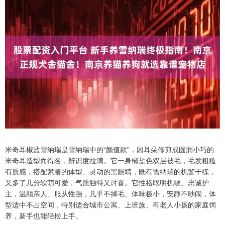
米奇耳椒盐雪纳瑞是雪纳瑞中的“颜值款”，因耳朵修剪成圆润小巧的
米奇耳造型而得名，辨识度拉满。它一身椒盐色双层被毛，毛发粗糙
有质感，搭配紧凑的体型、灵动的黑眼睛，既有雪纳瑞的机警干练，
又多了几分软萌可爱，气质独特又讨喜。它性格聪明机敏、忠诚护
主，温顺亲人、服从性强，几乎不掉毛、体味极小，安静不吵闹，体
型适中不占空间，特别适合城市公寓、上班族、有老人小孩的家庭饲
养，新手也能轻松上手。