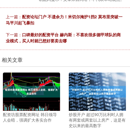
上一篇：
配资论坛门户 不遗余力！米切尔掩护1挡2 莫布里突破一
马平川起飞暴扣
下一篇：
口碑最好的配资平台 赫内斯：不喜欢很多德甲球队的商
业模式，买人时就已想好要卖去哪
相关文章
配资坊股票配资网址 韩日领导
炒股开户 超过90万比利时人拥
人会晤，强调扩大务实合作
有两套或两套以上房产，这是有
史以来的最高数字