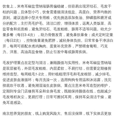
饮食上，米奇耳椒盐雪纳瑞肠胃偏稳健，但容易出现牙结石、毛发干
枯的问题，且体型小巧，饮食需遵循清淡低盐、高蛋白、营养均衡的
原则。建议选择小型犬专用粮，优先挑选添加鱼油、卵磷脂和磨牙成
分的配方，主打亮毛护毛、清洁口腔、增强体质，远离人类饭菜、高
盐零食和劣质粮，避免牙结石、毛发粗糙、肠胃不适等问题。幼犬少
量多餐（每日3-4次），助力骨骼发育，避免暴饮暴食；成犬定时定量
（每日2次），控制食量避免肥胖，减轻身体负担。日常常备干净凉白
开，每周可搭配水煮鸡胸肉、蛋黄补充营养，严禁喂食葡萄、巧克
力、洋葱、高油高盐食物，防止引发中毒或肠胃疾病。
毛发护理重点在定型与清洁，兼顾颜值与实用性。米奇耳椒盐雪纳瑞
是双层被毛，外层毛发粗糙、内层柔软，不易打结，但需要定期修剪
维持造型。每周梳毛1-2次，用针梳梳理浮毛和毛发根部，减少掉毛、
促进皮肤血液循环；每月洗澡一次，选用狗狗专用温和沐浴露，洗完
彻底吹干吹透，避免潮湿滋生皮肤病。重点注意米奇耳造型的维护，
定期到专业门店修剪耳朵和全身毛发，既能保持颜值在线，也能减少
毛发堆积灰尘，更易打理；日常可擦拭耳周，保持耳朵清洁干燥，避
免耳道感染。
南京想养宠的朋友，线上购宠风险大、售后没保障，线下实体店更放