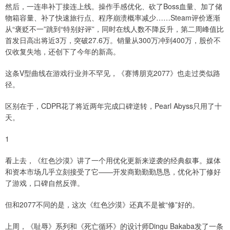
然后，一连串补丁接连上线。操作手感优化、砍了Boss血量、加了储
物箱容量、补了快速旅行点、程序崩溃概率减少……Steam评价逐渐
从“褒贬不一”跳到“特别好评”，同时在线人数不降反升，第二周峰值比
首发日高出将近3万，突破27.6万。销量从300万冲到400万，股价不
仅收复失地，还创下了今年的新高。
这条V型曲线在游戏行业并不罕见，《赛博朋克2077》也走过类似路
径。
区别在于，CDPR花了将近两年完成口碑逆转，Pearl Abyss只用了十
天。
1
看上去，《红色沙漠》讲了一个用优化更新来逆袭的经典叙事。媒体
和资本市场几乎立刻接受了它——开发商勤勤勤恳恳，优化补丁修好
了游戏，口碑自然反弹。
但和2077不同的是，这次《红色沙漠》还真不是被“修”好的。
上周，《耻辱》系列和《死亡循环》的设计师Dingu Bakaba发了一条