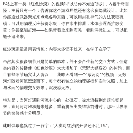
B站上有一类《红色沙漠》的视频叫“以防你不知道”系列，内容千奇百
怪，主旨只有一个：告诉你这个游戏居然还有这么多隐藏设计。比如
你能通过武器聚光来点燃各种东西，可以用封孔导气的方法获取硫
磺，可以用物理反应获得水银；你在水中排泄，水体会逐渐扩散变
黄；你甚至能赶海——如果带着盐来到海滩，看到洞撒进去，可以把
蛏子逼出来。
红沙玩家最常用表情包：内容太多记不过来，在学了在学了
虽然其实很多细节只是简单的脚本，并不会产生新的交互方式，但这
类内容的传播使《红色沙漠》大大增加了《荒野大镖客2》的神韵，而
且有些细节确实让人赞叹——我昨天看到一个“放河灯”的视频：无数
河灯随着河流漂流而下，每个都有独立的物理碰撞和实时光照，加上
与水面的物理交互效果，沉浸感无敌。
特别是，当河灯遇到河流中心的一处礁石，被水流挤到角落堆积起
来，直到河灯堆积越来越多，重新挤压出去继续前进时，那种世界细
节的奢侈感十分明显。
此时弹幕也飘过了一行字：“人类对红沙的开发还不足1%”。