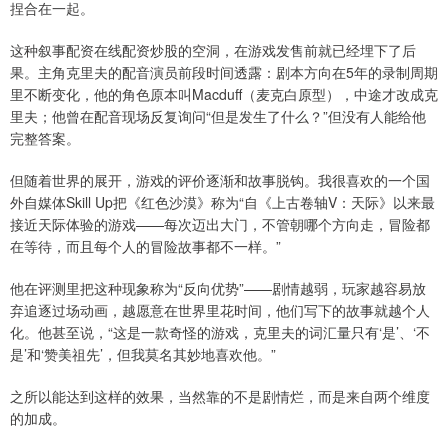
捏合在一起。
这种叙事配资在线配资炒股的空洞，在游戏发售前就已经埋下了后
果。主角克里夫的配音演员前段时间透露：剧本方向在5年的录制周期
里不断变化，他的角色原本叫Macduff（麦克白原型），中途才改成克
里夫；他曾在配音现场反复询问“但是发生了什么？”但没有人能给他
完整答案。
但随着世界的展开，游戏的评价逐渐和故事脱钩。我很喜欢的一个国
外自媒体Skill Up把《红色沙漠》称为“自《上古卷轴V：天际》以来最
接近天际体验的游戏——每次迈出大门，不管朝哪个方向走，冒险都
在等待，而且每个人的冒险故事都不一样。”
他在评测里把这种现象称为“反向优势”——剧情越弱，玩家越容易放
弃追逐过场动画，越愿意在世界里花时间，他们写下的故事就越个人
化。他甚至说，“这是一款奇怪的游戏，克里夫的词汇量只有‘是’、‘不
是’和‘赞美祖先’，但我莫名其妙地喜欢他。”
之所以能达到这样的效果，当然靠的不是剧情烂，而是来自两个维度
的加成。