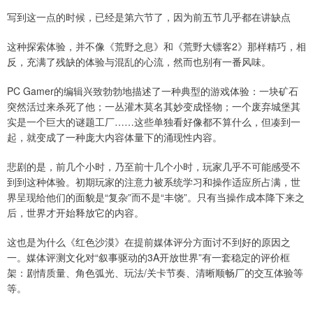
写到这一点的时候，已经是第六节了，因为前五节几乎都在讲缺点
这种探索体验，并不像《荒野之息》和《荒野大镖客2》那样精巧，相
反，充满了残缺的体验与混乱的心流，然而也别有一番风味。
PC Gamer的编辑兴致勃勃地描述了一种典型的游戏体验：一块矿石
突然活过来杀死了他；一丛灌木莫名其妙变成怪物；一个废弃城堡其
实是一个巨大的谜题工厂……这些单独看好像都不算什么，但凑到一
起，就变成了一种庞大内容体量下的涌现性内容。
悲剧的是，前几个小时，乃至前十几个小时，玩家几乎不可能感受不
到到这种体验。初期玩家的注意力被系统学习和操作适应所占满，世
界呈现给他们的面貌是“复杂”而不是“丰饶”。只有当操作成本降下来之
后，世界才开始释放它的内容。
这也是为什么《红色沙漠》在提前媒体评分方面讨不到好的原因之
一。媒体评测文化对“叙事驱动的3A开放世界”有一套稳定的评价框
架：剧情质量、角色弧光、玩法/关卡节奏、清晰顺畅厂的交互体验等
等。