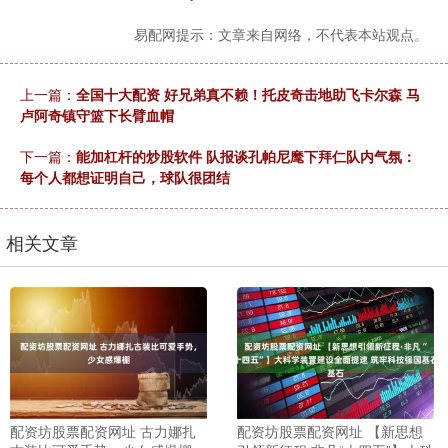
易配网提示：文章来自网络，不代表本站观点。
上一篇：
全国十大配资 好兄弟真不赖！托皮奇击地助飞卡尔森 马
卢阿奇镇守篮下长臂血帽
下一篇：
能加杠杆的炒股软件 队报谈孔帕尼麾下拜仁队内气氛：
每个人都想证明自己，球队很团结
相关文章
配资坊股票配资网址 古力娜扎
配资坊股票配资网址 【新思想