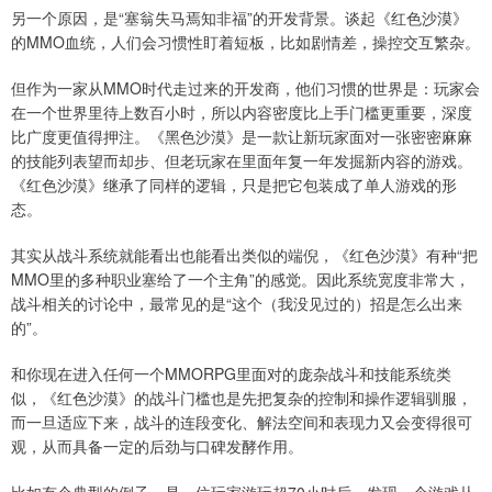
另一个原因，是“塞翁失马焉知非福”的开发背景。谈起《红色沙漠》
的MMO血统，人们会习惯性盯着短板，比如剧情差，操控交互繁杂。
但作为一家从MMO时代走过来的开发商，他们习惯的世界是：玩家会
在一个世界里待上数百小时，所以内容密度比上手门槛更重要，深度
比广度更值得押注。《黑色沙漠》是一款让新玩家面对一张密密麻麻
的技能列表望而却步、但老玩家在里面年复一年发掘新内容的游戏。
《红色沙漠》继承了同样的逻辑，只是把它包装成了单人游戏的形
态。
其实从战斗系统就能看出也能看出类似的端倪，《红色沙漠》有种“把
MMO里的多种职业塞给了一个主角”的感觉。因此系统宽度非常大，
战斗相关的讨论中，最常见的是“这个（我没见过的）招是怎么出来
的”。
和你现在进入任何一个MMORPG里面对的庞杂战斗和技能系统类
似，《红色沙漠》的战斗门槛也是先把复杂的控制和操作逻辑驯服，
而一旦适应下来，战斗的连段变化、解法空间和表现力又会变得很可
观，从而具备一定的后劲与口碑发酵作用。