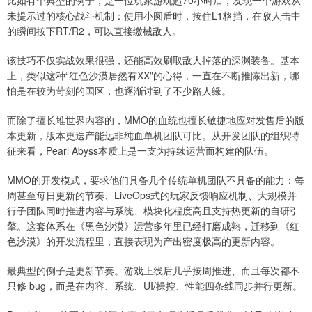
比如有个典型的例子，是一位玩家游玩超70小时后，发现一个游戏从
未提示过的核心战斗机制：使用小圆盾时，按住L1格挡，在敌人击中
的瞬间按下RT/R2，可以直接缴械敌人。
该技巧不仅实战效果很强，还能高效刷取敌人掉落的深渊装备。基本
上，类似这种“红色沙漠居然有XX”的心得，一直在不断推陈出新，哪
怕是在较为苛刻的国区，也逐渐讨到了不少路人缘。
而除了擅长堆世界内容的，MMO的血统也擅长敏捷地应对发售后的版
本更新，版本更迭产能远非纯血单机团队可比。从开发团队的组织特
征来看，Pearl Abyss本质上是一支为持续运营而构建的队伍。
MMO的开发模式，要求他们具备几个传统单机团队不具备的能力：每
周甚至每日更新的节奏、LiveOps式的玩家反馈响应机制、大规模并
行子团队同时推进内容与系统、模块化程度高且支持热更新的自研引
擎。这套体系在《黑色沙漠》运营多年里已经打磨成熟，迁移到《红
色沙漠》的开发流程里，直接表现为产出密度极高的更新内容。
最典型的例子是更新节奏。游戏上线后几乎按周推进、而且每次都不
只修 bug，而是在内容、系统、UI/操控、性能四条线同步并行更新。