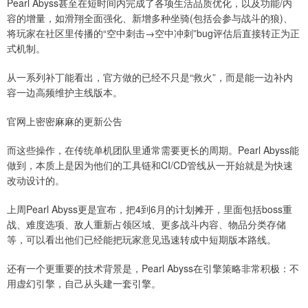
Pearl Abyss甚至在短时间内完成了各项生活品质优化，以及功能/内
容的增量，如滑翔全面强化、新增多种坐骑(包括会参与战斗的狼)、
将玩家在社区里传播的“空中刺击→空中冲刺”bug评估后直接转正为正
式机制。
从一系列补丁能看出，官方做的已经不只是“救火”，而是能一边补内
容一边高频维护主线版本。
官网上密密麻麻的更新公告
而这些操作，在传统单机团队里通常需要更长的周期。Pearl Abyss能
做到，本质上是因为他们的工具链和CI/CD管线从一开始就是为快速
改动设计的。
上周Pearl Abyss更是宣布，把4到6月的计划摊开，里面包括boss重
战、难度选项、敌人重新占领区域、更多战斗内容、物品分类存储
等，可以看出他们已经能把玩家意见迅速转成中短期版本路线。
还有一个更重要的技术背景是，Pearl Abyss在引擎策略非常积极：不
用虚幻引擎，自己从头建一套引擎。