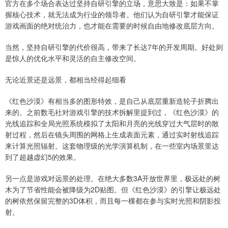
官方在多个场合表达过坚持自研引擎的立场，意思大致是：如果不掌
握核心技术，就无法成为行业的领导者。他们认为自研引擎才能保证
游戏画面的绝对统治力，也才能在需要的时候自由地修改底层方向。
当然，坚持自研引擎的代价很高，带来了长达7年的开发周期。好处则
是惊人的优化水平和灵活的自主修改空间。
无论近景还是远景，都相当经得起细看
《红色沙漠》有相当多的图形特效，是自己从底层重新造轮子折腾出
来的。之前数毛社对游戏引擎的技术拆解里提到过，《红色沙漠》的
光线追踪和全局光照系统模拟了太阳和月亮的光线穿过大气层时的散
射过程，然后在镜头周围的网格上生成表面元素，通过实时射线追踪
来计算光照辐射。这套物理级的光学演算机制，在一些室内场景里达
到了超越虚幻5的效果。
另一点是游戏对远景的处理。在绝大多数3A开放世界里，极远处的树
木为了节省性能会被降级为2D贴图。但《红色沙漠》的引擎让极远处
的树依然保留完整的3D体积，而且每一棵都在参与实时光照和阴影投
射。