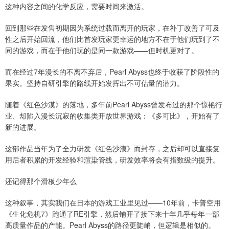
这种内容之间的化学反应，需要时间来激活。
回到那些在发售初期因为系统过载而离开的玩家，在补丁改善了可及
性之后开始回流，他们比首发玩家更幸运的地方不在于他们玩到了不
同的游戏，而在于他们玩的是同一款游戏——但时机更对了。
而在经过7年漫长的不离不弃后，Pearl Abyss也终于收获了阶段性的
果实。坚持自研引擎的路线开始发挥出不可估量的潜力。
随着《红色沙漠》的落地，多年前Pearl Abyss曾发布过的那个惊艳行
业、却陷入漫长沉寂的收集类开放世界游戏：《多可比》，开始有了
新的进展。
这部作品当年为了全力研发《红色沙漠》而封存，之后却可以直接复
用后者积累的开发经验和渲染管线，研发效率将会有指数级的提升。
还记得那个滑板少年么
这种叙事，其实我们在日本的游戏工业里见过——10年前，卡普空用
《生化危机7》跑通了RE引擎，然后铺开了接下来十年几乎每年一部
高质量作品的产能。Pearl Abyss的路径更陡峭，但逻辑是相似的。