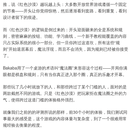
推，说《红色沙漠》越玩越上头：大多数开放世界游戏遵循一个固定
的节奏——开头让你觉得惊艳，然后逐渐看到套路，看到重复，看到
设计者留下的痕迹。
而《红色沙漠》的逻辑是倒过来的：开头迎面砸来的全是系统和规
则，密密麻麻的按钮、功能、学习曲线，一个新手教程能覆盖的内容
只占实际系统的很小一部分。但一旦你跨过这道坎，所有这些“规
则”开始退居幕后，魔法浮现，而且不会消失，因为规则已经被你接受
了。
Bakaba用了一个桌游的术语叫“魔法圈”来形容这个过程——开局你满
眼都是棋盘和规则，只有当你真正进入那个圈，真正的乐趣才开幕。
那些玩了几小时就放下的人，和那些跨过了某个门槛的人，面对的是
两款截然不同的游戏。只是《红色沙漠》把玩家拒在魔法圈之外的力
气，使得跨过这道门槛的体验格外强烈。
就像我们之前的的评测所说的那样，前30个小时的体验，我们测试同
事最大的感受是，这个游戏的内容体量与复杂度，到了一个很难用常
规经验去衡量的程度。