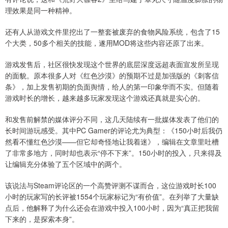
理效果是同一种精神。
还有人从游戏文件里挖出了一整套被废弃的食物风险系统，包含了15
个大类，50多个相关的技能，遂用MOD将这些内容还原了出来。
游戏发售后，社区很快发现这个世界的底层深度远超表面宣发所呈现
的面貌。原本很多人对《红色沙漠》的预期不过是加强版的《刺客信
条》，加上发售初期的负面舆情，给人的第一印象华而不实。但随着
游戏时长的增长，越来越多玩家发现这个游戏还真就是实心的。
和发售前解禁的媒体评分不同，这几天陆续有一批媒体发表了他们的
长时间游玩感受。其中PC Gamer的评论尤为典型：《150小时后我仍
然看不懂红色沙漠——但它却奇怪地让我着迷》，编辑在文章里吐槽
了非常多地方，同时却也表示“停不下来”。150小时的投入，只来得及
让编辑充分体验了五个区域中的两个。
该说法与Steam评论区的一个高赞评测不谋而合，这位游戏时长100
小时的玩家写的长评被1554个玩家标记为“有价值”。在列举了大量缺
点后，他解释了为什么还会在游戏中投入100小时，因为“真正把我留
下来的，是探索本身”。