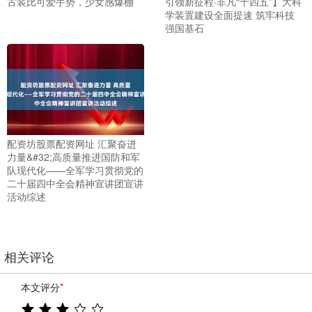
古装比可爱手势，少女感爆棚
引领新征程·非凡“十四五”】大科
学装置建设全面提速 筑牢科技
强国基石
配资坊股票配资网址 汇聚奋进
力量&#32;高质量推进国防和军
队现代化——全军学习贯彻党的
二十届四中全会精神宣讲团宣讲
活动综述
相关评论
本文评分
*