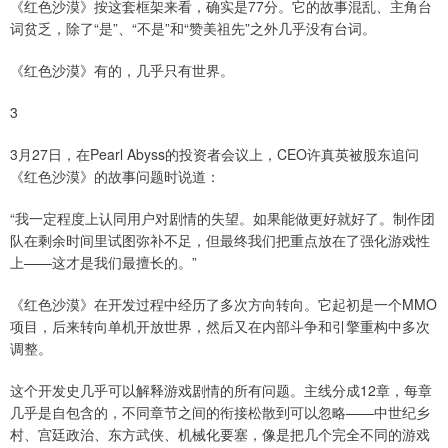
《红色沙漠》按这套框架来看，确实是77分。它的故事混乱、主角台
词贫乏，除了“是”、“不是”和“赞美祖先”之外几乎没有台词。
《红色沙漠》有的，几乎只有世界。
3
3月27日，在Pearl Abyss的投资者会议上，CEO许真英被股东追问
《红色沙漠》的故事问题时说道：
“我一定程度上认同用户对剧情的失望。如果能做更好就好了。制作团
队在剩余时间里试图弥补不足，但最终我们把重点放在了强化游戏性
上——这才是我们最擅长的。”
《红色沙漠》在开发过程中经历了多次方向转向。它起初是一个MMO
项目，后来转向单机开放世界，然后又在内部斗争和引擎重构中多次
调整。
这个开发史几乎可以解释游戏剧情的所有问题。主线分成12章，每章
几乎是自包含的，不同章节之间的衔接松散到可以忽略——中世纪乡
村、宫廷政治、东方武侠、机械化要塞，像是把几个完全不同的游戏