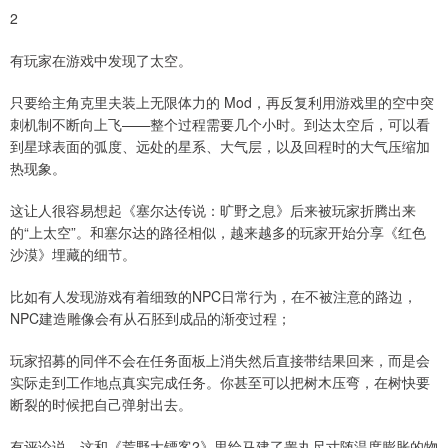
2
有玩家在游戏中发现了太空。
只要给主角克里夫装上无限体力的 Mod，再反复利用游戏里的空中突
刺机制不断向上飞——整个过程需要几个小时。到达太空后，可以看
到星球表面的弧度、远处的星系、大气层，以及回程时的大气压缩加
热现象。
这让人很容易想起《塞尔达传说：旷野之息》后来被玩家折腾出来
的“上太空”。和塞尔达的路径相似，越来越多的玩家开始分享《红色
沙漠》埋藏的细节。
比如有人发现游戏有着细致的NPC日常行为，在不被注意的路边，
NPC建造雕像会有从石胚到成品的渐变过程；
玩家招募的同伴不会在任务面板上消失然后直接带结果回来，而是会
实际走到工作地点真实完成任务。你甚至可以把树木压弯，在树快要
断裂的时候把自己弹射出去。
有评论说，这和《荒野大镖客2》里给马建了睾丸尺寸随温度膨胀的物